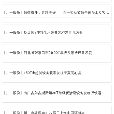
【川一股份】致敬奋斗，共赴美好——五一劳动节致全体员工及客户的祝福
【川一股份】反渗透+变频供水设备装柜发往几内亚
【川一股份】河北省张家口市2✖20T单级反渗透设备发货
【川一股份】150T/h超滤设备装车发往宁夏同心县
【川一股份】出口吉尔吉斯斯坦30T单级反渗透设备发临沂铁运
【川一股份】川一水处理参加27届日上海中国环博会