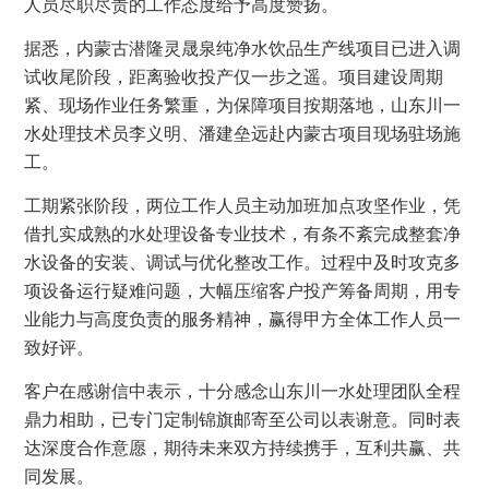
人员尽职尽责的工作态度给予高度赞扬。
据悉，内蒙古潜隆灵晟泉纯净水饮品生产线项目已进入调
试收尾阶段，距离验收投产仅一步之遥。项目建设周期
紧、现场作业任务繁重，为保障项目按期落地，山东川一
水处理技术员李义明、潘建垒远赴内蒙古项目现场驻场施
工。
工期紧张阶段，两位工作人员主动加班加点攻坚作业，凭
借扎实成熟的水处理设备专业技术，有条不紊完成整套净
水设备的安装、调试与优化整改工作。过程中及时攻克多
项设备运行疑难问题，大幅压缩客户投产筹备周期，用专
业能力与高度负责的服务精神，赢得甲方全体工作人员一
致好评。
客户在感谢信中表示，十分感念山东川一水处理团队全程
鼎力相助，已专门定制锦旗邮寄至公司以表谢意。同时表
达深度合作意愿，期待未来双方持续携手，互利共赢、共
同发展。