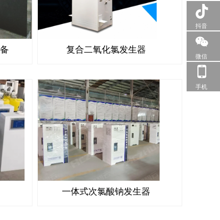
抖音
设备
复合二氧化氯发生器
微信
手机
器
一体式次氯酸钠发生器