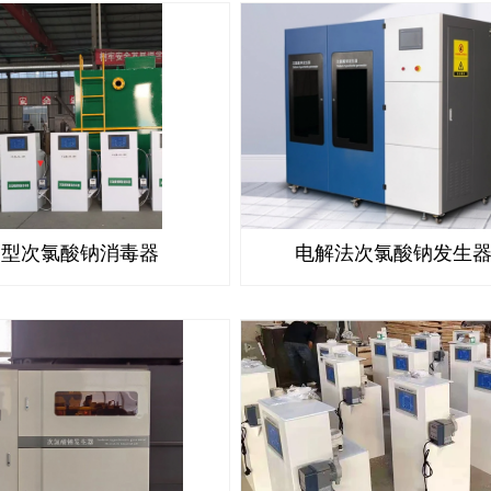
释型次氯酸钠消毒器
电解法次氯酸钠发生