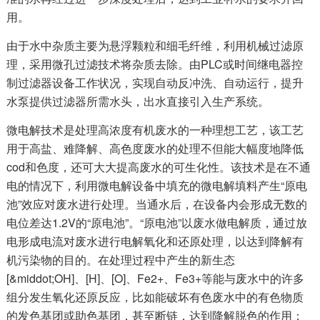
用。
由于水中杂质主要为悬浮颗粒和细毛纤维，利用机械过滤原
理，采用微孔过滤技术将杂质去除。由PLC或时间继电器控
制过滤器设备工作状况，实现自动反冲洗、自动运行，提升
水泵提供过滤器所需水头，出水直接引入生产系统。
微电解技术是处理高浓度有机废水的一种理想工艺，该工艺
用于高盐、难降解、高色度废水的处理不但能大幅度地降低
cod和色度，还可大大提高废水的可生化性。该技术是在不通
电的情况下，利用微电解设备中填充的微电解填料产生“原电
池”效应对废水进行处理。当通水后，在设备内会形成无数的
电位差达1.2V的“原电池”。“原电池”以废水做电解质，通过放
电形成电流对废水进行电解氧化和还原处理，以达到降解有
机污染物的目的。在处理过程中产生的新生态
[&middot;OH]、[H]、[O]、Fe2+、Fe3+等能与废水中的许多
组分发生氧化还原反应，比如能破坏有色废水中的有色物质
的发色基团或助色基团，甚至断链，达到降解脱色的作用；