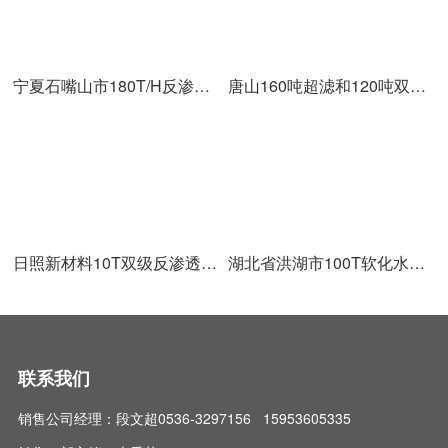
宁夏石嘴山市180T/H反渗透设备安装调试完成
唐山160吨超滤和120吨双级反渗透+110吨EDI安装完成
日照新材料10T双级反渗透设备安装调试完成
湖北省洪湖市100T软化水设备安装调试完成
联系我们
销售公司经理：段文超0536-3297156 15953605335